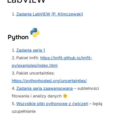
Zadania LabVIEW (P. Klimczewski)
Python
Zadania seria 1
Pakiet lmfit:
https://lmfit.github.io/lmfit-
py/examples/index.html
Pakiet uncertainties:
https://pythonhosted.org/uncertainties/
Zadania seria zaawansowana
– subtelności
fitowania i analizy danych
Wszystkie pliki pythonowe z ćwiczeń
– będą
uzupełnianie