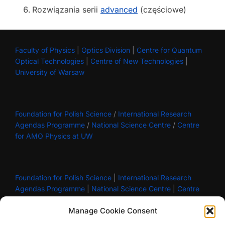
Rozwiązania serii
advanced
(częściowe)
Faculty of Physics
|
Optics Division
|
Centre for Quantum
Optical Technologies
|
Centre of New Technologies
|
University of Warsaw
Foundation for Polish Science
/
International Research
Agendas Programme
/
National Science Centre
/
Centre
for AMO Physics at UW
Foundation for Polish Science
|
International Research
Agendas Programme
|
National Science Centre
|
Centre
for AMO Physics at UW
Manage Cookie Consent